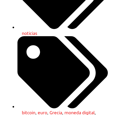
noticias
bitcoin
,
euro
,
Grecia
,
moneda digital
,