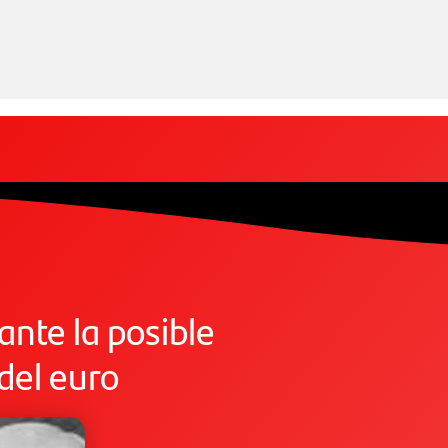
 ante la posible
 del euro