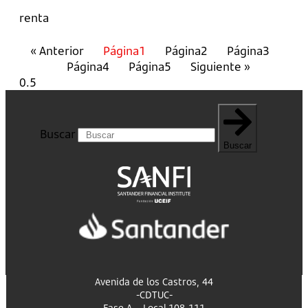
renta
« Anterior
Página
1
Página
2
Página
3
Página
4
Página
5
Siguiente »
Buscar
Buscar
Avenida de los Castros, 44
-CDTUC-
Fase A – Local 108-111