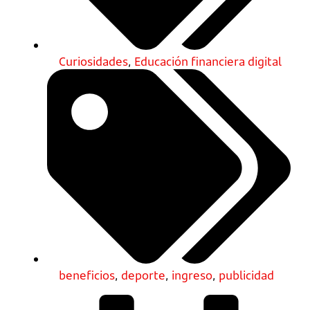
Curiosidades
,
Educación financiera digital
beneficios
,
deporte
,
ingreso
,
publicidad