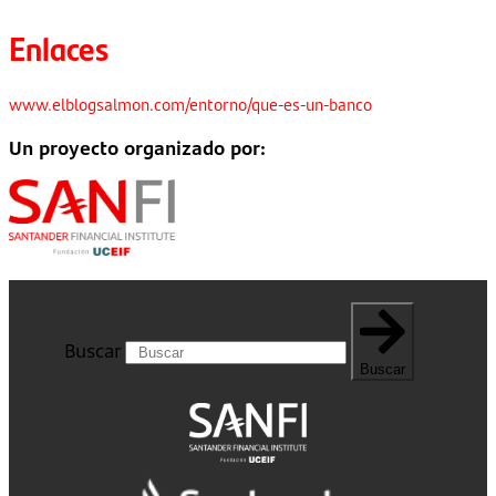
Enlaces
www.elblogsalmon.com/entorno/que-es-un-banco
Un proyecto organizado por:
Buscar
Buscar