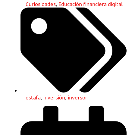
Curiosidades
,
Educación financiera digital
estafa
,
inversión
,
inversor