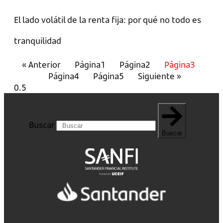
El lado volátil de la renta fija: por qué no todo es
tranquilidad
« Anterior
Página
1
Página
2
Página
3
Página
4
Página
5
Siguiente »
Buscar
Buscar